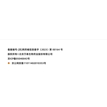
备案编号:
(京)网药械信息备字（2023）第 00164 号
版权所有©北京万泰生物药业股份有限公司
京ICP备05040043号
京公网安备11011402010353号
本网站由阿里云提供云计算及安全服务
本网站支持
Powered by CloudDream
使用条款
隐私声明