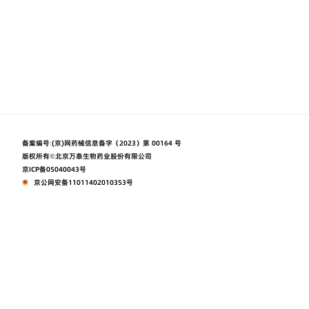
备案编号:
(京)网药械信息备字（2023）第 00164 号
版权所有©北京万泰生物药业股份有限公司
京ICP备05040043号
京公网安备11011402010353号
本网站由阿里云提供云计算及安全服务
本网站支持
Powered by CloudDream
使用条款
隐私声明