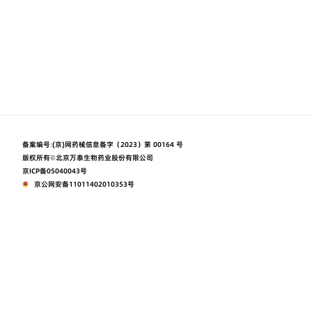
备案编号:
(京)网药械信息备字（2023）第 00164 号
版权所有©北京万泰生物药业股份有限公司
京ICP备05040043号
京公网安备11011402010353号
本网站由阿里云提供云计算及安全服务
本网站支持
Powered by CloudDream
使用条款
隐私声明