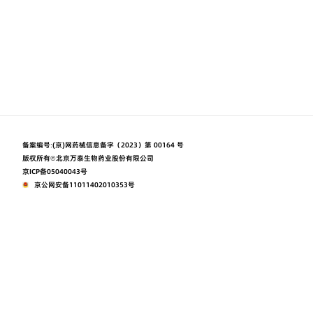
备案编号:
(京)网药械信息备字（2023）第 00164 号
版权所有©北京万泰生物药业股份有限公司
京ICP备05040043号
京公网安备11011402010353号
本网站由阿里云提供云计算及安全服务
本网站支持
Powered by CloudDream
使用条款
隐私声明