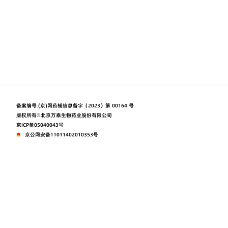
备案编号:
(京)网药械信息备字（2023）第 00164 号
版权所有©北京万泰生物药业股份有限公司
京ICP备05040043号
京公网安备11011402010353号
本网站由阿里云提供云计算及安全服务
本网站支持
Powered by CloudDream
使用条款
隐私声明