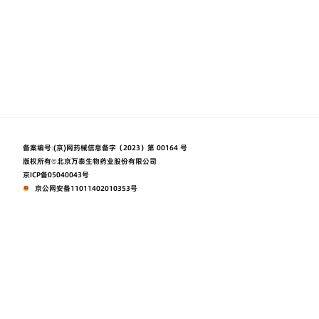
备案编号:
(京)网药械信息备字（2023）第 00164 号
版权所有©北京万泰生物药业股份有限公司
京ICP备05040043号
京公网安备11011402010353号
本网站由阿里云提供云计算及安全服务
本网站支持
Powered by CloudDream
使用条款
隐私声明